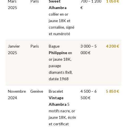
Mars
Paris
Sweet
700 – 1 200
1 050 €
2025
Alhambra
€
collier en or
jaune 18K et
cornaline, signé
et numéroté
Janvier
Paris
Bague
3 000 – 5
4 200 €
2025
Philippine
en
000 €
or jaune 18K,
pavage
diamants 8x8,
datée 1968
Novembre
Genève
Bracelet
4 500 – 6
5 850 €
2024
Vintage
500 €
Alhambra
5
motifs nacre, or
jaune 18K, écrin
et certificat