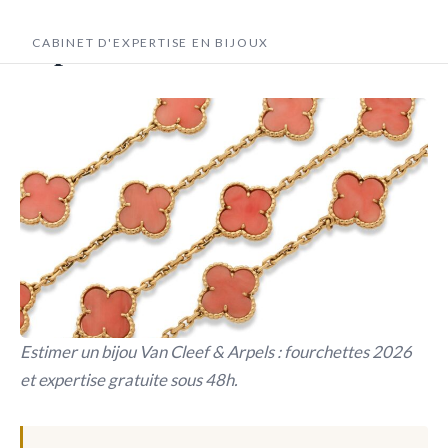
Estimation bijoux Van Cleef &
Novagem
Arpels
CABINET D'EXPERTISE EN BIJOUX
Estimer un bijou Van Cleef & Arpels : fourchettes 2026
et expertise gratuite sous 48h.