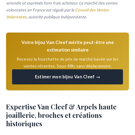
arrondis et exprimés hors frais acheteur. Le marché des ventes
volontaires en France est régulé par le
Conseil des Ventes
Volontaires
, autorité publique indépendante.
Votre bijou Van Cleef mérite peut-être une
estimation similaire
Recevez la fourchette de prix de marché basée sur les
ventes récentes. Sous 48h, sans déplacement.
Estimer mon bijou Van Cleef →
Expertise Van Cleef & Arpels haute
joaillerie, broches et créations
historiques