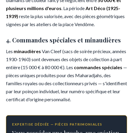
diamants de couleur fancy se négocient entre
50 000 € et
plusieurs millions d'euros
. La période
Art Déco (1925-
1939)
reste la plus valorisée, avec des pièces géométriques
signées par les ateliers de la place Vendôme.
4. Commandes spéciales et minaudières
Les
minaudières
Van Cleef (sacs de soirée précieux, années
1930-1960) sont devenues des objets de collection à part
entière (15 000 € à 80 000 €). Les
commandes spéciales
—
pièces uniques produites pour des Maharadjahs, des
familles royales ou des collectionneurs privés — s'identifient
par leur poinçon individuel, leur numéro spécifique et leur
certificat d'origine personnalisé.
EXPERTISE DÉDIÉE — PIÈCES PATRIMONIALES
Vous possédez une broche, une création