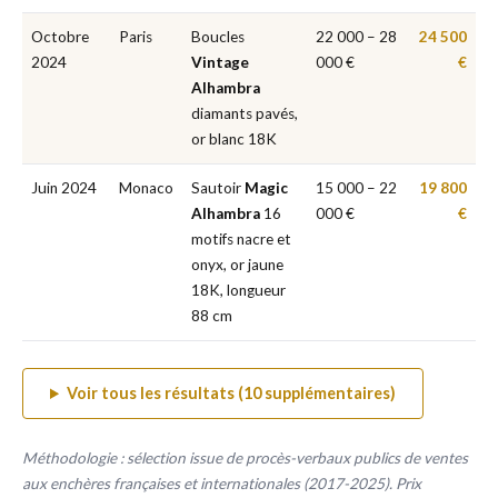
Octobre
Paris
Boucles
22 000 – 28
24 500
2024
Vintage
000 €
€
Alhambra
diamants pavés,
or blanc 18K
Juin 2024
Monaco
Sautoir
Magic
15 000 – 22
19 800
Alhambra
16
000 €
€
motifs nacre et
onyx, or jaune
18K, longueur
88 cm
Voir tous les résultats (10 supplémentaires)
Méthodologie : sélection issue de procès-verbaux publics de ventes
aux enchères françaises et internationales (2017-2025). Prix