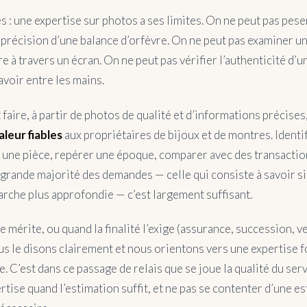
 : une expertise sur photos a ses limites. On ne peut pas pese
 précision d’une balance d’orfèvre. On ne peut pas examiner un
e à travers un écran. On ne peut pas vérifier l’authenticité d
avoir entre les mains.
 faire, à partir de photos de qualité et d’informations précises
aleur fiables
aux propriétaires de bijoux et de montres. Identi
r une pièce, repérer une époque, comparer avec des transacti
 grande majorité des demandes — celle qui consiste à savoir si
rche plus approfondie — c’est largement suffisant.
e mérite, ou quand la finalité l’exige (assurance, succession, v
us le disons clairement et nous orientons vers une expertise f
 C’est dans ce passage de relais que se joue la qualité du serv
tise quand l’estimation suffit, et ne pas se contenter d’une e