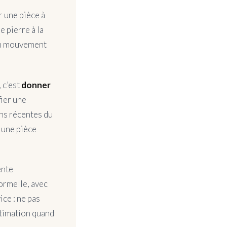
r une pièce à
e pierre à la
’un mouvement
, c’est
donner
fier une
ons récentes du
 une pièce
ente
ormelle, avec
ice : ne pas
stimation quand