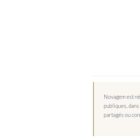
Novagem est né d
publiques, dans 
partagés ou cons