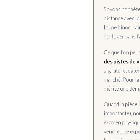
Soyons honnêtes
distance avec la
loupe binoculair
horloger sans l’
Ce que l’on peut
des pistes de v
signature, date
marché. Pour la
mérite une déma
Quand la pièce l
importante), no
examen physique.
vendre une exper