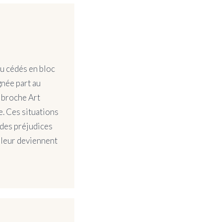
ou cédés en bloc
gnée part au
 broche Art
e. Ces situations
 des préjudices
valeur deviennent