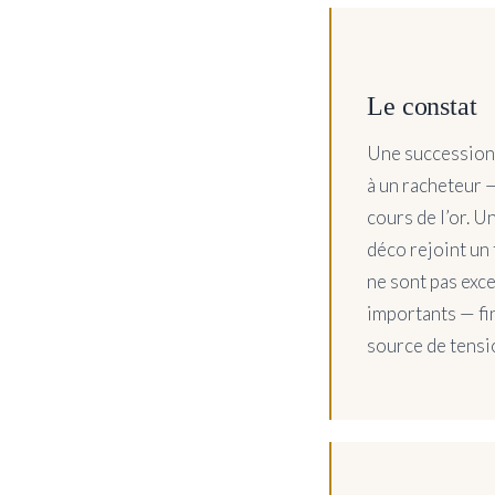
Le constat
Une succession 
à un racheteur —
cours de l’or. 
déco rejoint un 
ne sont pas exce
importants — fin
source de tensio