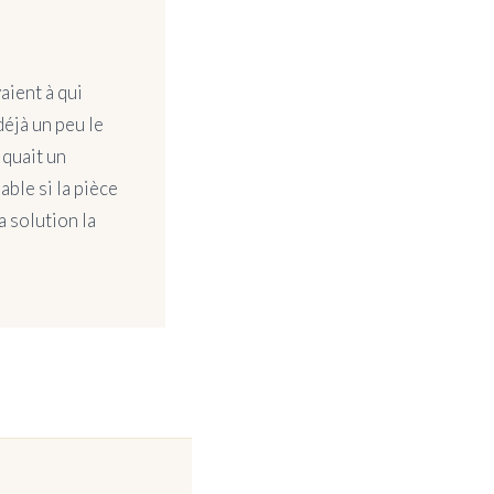
aient à qui
déjà un peu le
iquait un
ble si la pièce
a solution la