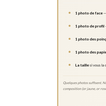
1 photo de face
— 
1 photo de profil
—
1 photo des poin
1 photo des papie
La taille
si vous la
Quelques photos suffisent. No
composition (or jaune, or ros