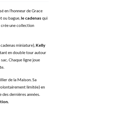
sé en l’honneur de Grace
et ou bague,
le cadenas
qui
 crée une collection
 cadenas miniature),
Kelly
tant en double tour autour
 sac. Chaque ligne joue
te.
llier de la Maison. Sa
volontairement limitée) en
se des dernières années.
tion.