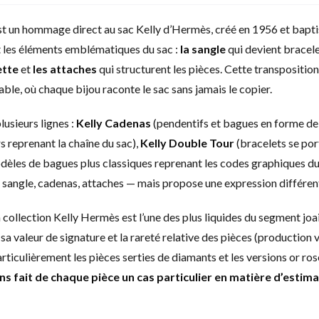
est un hommage direct au sac Kelly d’Hermès, créé en 1956 et bapti
t les éléments emblématiques du sac :
la sangle
qui devient bracel
ette
et
les attaches
qui structurent les pièces. Cette transposition
e, où chaque bijou raconte le sac sans jamais le copier.
lusieurs lignes :
Kelly Cadenas
(pendentifs et bagues en forme de
rs reprenant la chaîne du sac),
Kelly Double Tour
(bracelets se por
odèles de bagues plus classiques reprenant les codes graphiques du
angle, cadenas, attaches — mais propose une expression différen
 collection Kelly Hermès est l’une des plus liquides du segment joai
a valeur de signature et la rareté relative des pièces (production 
articulièrement les pièces serties de diamants et les versions or ro
ns fait de chaque pièce un cas particulier en matière d’estima