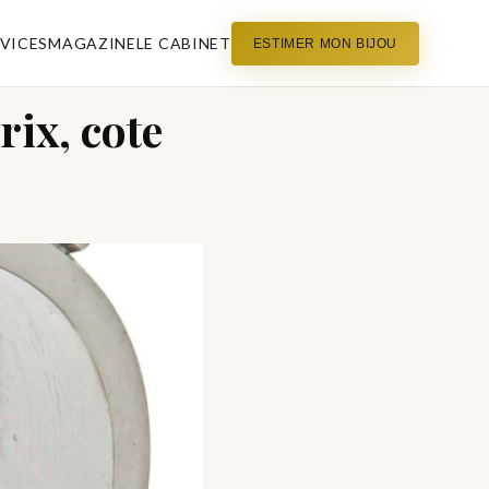
VICES
MAGAZINE
LE CABINET
ESTIMER MON BIJOU
rix, cote