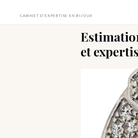
Novagem
CABINET D'EXPERTISE EN BIJOUX
Accueil
›
Estimation bijoux
Estimation
et experti