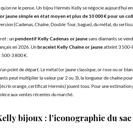
e qu’on ne le pense. Un bijou Hermès Kelly se négocie aujourd’hui e
r jaune simple en état moyen et plus de 10 000 € pour un coll
ersion (Cadenas, Chaîne, Double Tour, bague), du métal, du sertiss
ret : un
pendentif Kelly Cadenas or jaune
sans diamants se vend
rançais en 2026. Un
bracelet Kelly Chaîne or jaune
atteint 3 500-
1 500-3 800 €.
’un point de départ. Le métal (or jaune classique, or rose ou or bla
s peut multiplier la valeur par 2 ou 3), la longueur de chaîne pour l
écrin orange, certificat Hermès) jouent tous. Pour une estimation p
ièce aux ventes récentes du marché.
Kelly bijoux : l’iconographie du sa