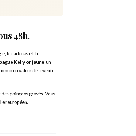
ous 48h.
e, le cadenas et la
bague Kelly or jaune
, un
ommun en valeur de revente.
t des poinçons gravés. Vous
lier européen.