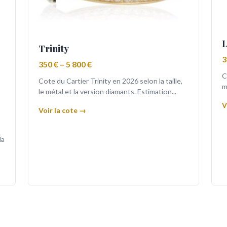
L
Trinity
3
350 € – 5 800 €
C
Cote du Cartier Trinity en 2026 selon la taille,
m
le métal et la version diamants. Estimation...
V
Voir la cote →
la