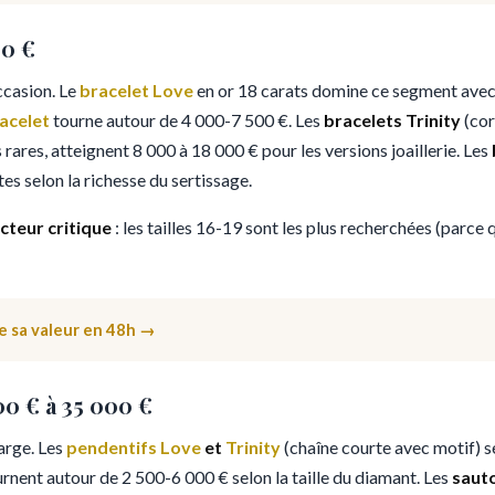
00 €
occasion. Le
bracelet Love
en or 18 carats domine ce segment avec 
racelet
tourne autour de 4 000-7 500 €. Les
bracelets Trinity
(cor
s rares, atteignent 8 000 à 18 000 € pour les versions joaillerie. Les
s selon la richesse du sertissage.
acteur critique
: les tailles 16-19 sont les plus recherchées (parce q
e sa valeur en 48h →
200 € à 35 000 €
large. Les
pendentifs Love
et
Trinity
(chaîne courte avec motif) s
ournent autour de 2 500-6 000 € selon la taille du diamant. Les
sauto