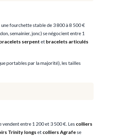
une fourchette stable de 3 800 à 8 500 €
don, semainier, jonc) se négocient entre 1
bracelets serpent
et
bracelets articulés
ue portables par la majorité), les tailles
e vendent entre 1 200 et 3 500 €. Les
colliers
irs Trinity longs
et
colliers Agrafe
se