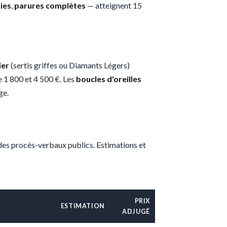
ties
,
parures complètes
— atteignent 15
ier
(sertis griffes ou Diamants Légers)
 1 800 et 4 500 €. Les
boucles d'oreilles
ge.
 des procès-verbaux publics. Estimations et
PRIX
ESTIMATION
ADJUGÉ