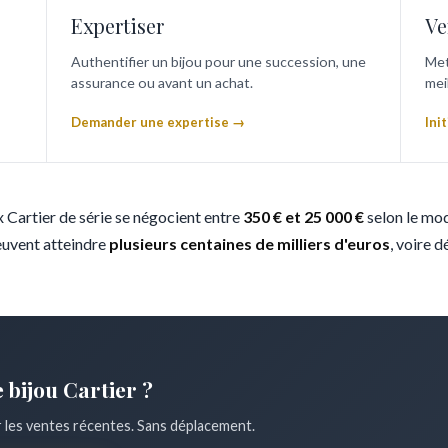
Expertiser
Ve
Authentifier un bijou pour une succession, une
Met
assurance ou avant un achat.
mei
Demander une expertise →
Ini
ux Cartier de série se négocient entre
350 € et 25 000 €
selon le modè
euvent atteindre
plusieurs centaines de milliers d'euros
, voire d
e bijou Cartier ?
r les ventes récentes. Sans déplacement.