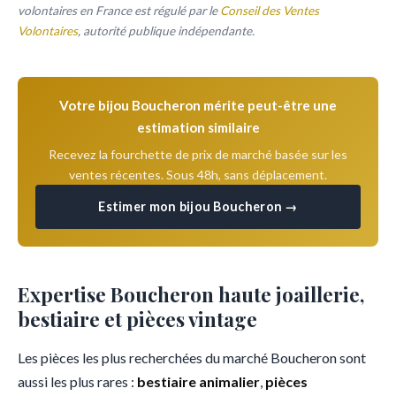
volontaires en France est régulé par le
Conseil des Ventes
Volontaires
, autorité publique indépendante.
Votre bijou Boucheron mérite peut-être une
estimation similaire
Recevez la fourchette de prix de marché basée sur les
ventes récentes. Sous 48h, sans déplacement.
Estimer mon bijou Boucheron →
Expertise Boucheron haute joaillerie,
bestiaire et pièces vintage
Les pièces les plus recherchées du marché Boucheron sont
aussi les plus rares :
bestiaire animalier
,
pièces