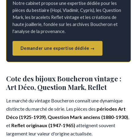
Notre cabinet propose une expertise dédiée pour les
pièces du bestiaire (Hopi, Vladimir, Cypris), les Question
Mark, les bracelets Reflet vintage et les créations de
haute joaillerie, fondée sur les archives Boucheron et
l'analyse de la provenance.
Demander une expertise dédiée →
Cote des bijoux Boucheron vintage :
Art Déco, Question Mark, Reflet
Le marché du vintage Boucheron connaît une dynamique
distincte du marché de série. Les pièces des
périodes Art
Déco (1925-1939)
,
Question Mark anciens (1880-1930)
,
et
Reflet originaux (1947-1965)
atteignent souvent
largement leur valeur d'origine actualisée.