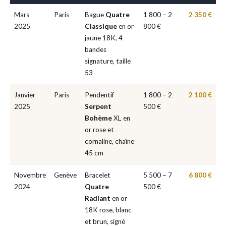
Mars
Paris
Bague
Quatre
1 800 – 2
2 350 €
2025
Classique
en or
800 €
jaune 18K, 4
bandes
signature, taille
53
Janvier
Paris
Pendentif
1 800 – 2
2 100 €
2025
Serpent
500 €
Bohème
XL en
or rose et
cornaline, chaîne
45 cm
Novembre
Genève
Bracelet
5 500 – 7
6 800 €
2024
Quatre
500 €
Radiant
en or
18K rose, blanc
et brun, signé