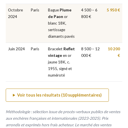
Octobre
Paris
Bague
Plume
4 500 – 6
5 950 €
2024
de Paon
or
800 €
blanc 18K,
sertissage
diamants pavés
Juin 2024
Paris
Bracelet
Reflet
8 500 – 12
10 200
vintage
en or
000 €
€
jaune 18K, c.
1955, signé et
numéroté
Voir tous les résultats (10 supplémentaires)
Méthodologie : sélection issue de procès-verbaux publics de ventes
aux enchères françaises et internationales (2023-2025). Prix
arrondis et exprimés hors frais acheteur. Le marché des ventes